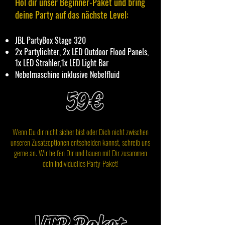
Hol dir unser Beginner-Paket und bring
deine Party auf das nächste Level:
JBL PartyBox Stage 320
2x Partylichter, 2x LED Outdoor Flood Panels,
1x LED Strahler,1x LED Light Bar
Nebelmaschine inklusive Nebelfluid
59€
Wenn Du dir nicht sicher bist oder Dich nicht zwischen
unseren Zusatzoptionen entscheiden kannst, schreib uns
gerne an. Wir helfen Dir und bauen mit Dir zusammen
dein individuelles Party-Paket!
VIP Paket